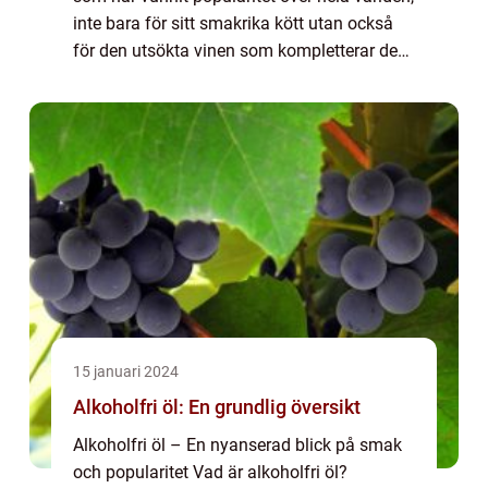
inte bara för sitt smakrika kött utan också
för den utsökta vinen som kompletterar den
på ett unikt sätt. Denna artikel tar oss med
på en resa genom historien...
15 januari 2024
Alkoholfri öl: En grundlig översikt
Alkoholfri öl – En nyanserad blick på smak
och popularitet Vad är alkoholfri öl?