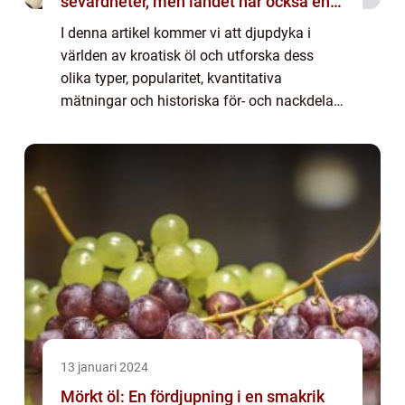
sevärdheter, men landet har också en
växande ölkultur som bör upptäckas
I denna artikel kommer vi att djupdyka i
världen av kroatisk öl och utforska dess
olika typer, popularitet, kvantitativa
mätningar och historiska för- och nackdelar.
Översikt över kroatisk öl Kroatisk öl har
traditionellt sett varit mest förknippat m...
13 januari 2024
Mörkt öl: En fördjupning i en smakrik