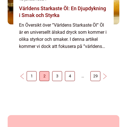
Världens Starkaste Öl: En Djupdykning
i Smak och Styrka
En Översikt över ”Världens Starkaste Öl” Öl
är en universellt älskad dryck som kommer i
olika styrkor och smaker. I denna artikel
kommer vi dock att fokusera på ”världens
starkaste öl” en kategori som lockar mat-
och dryckesen...
1
2
3
4
…
29