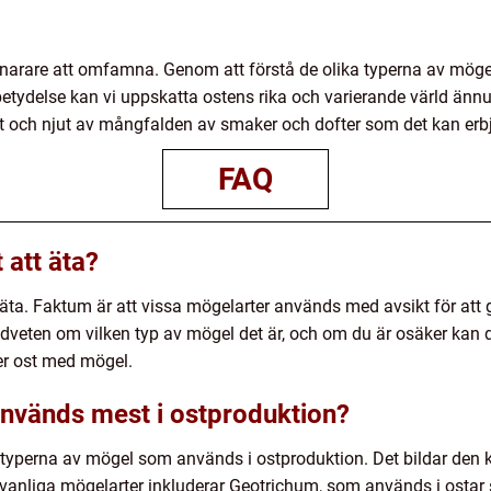
 snarare att omfamna. Genom att förstå de olika typerna av mögel
betydelse kan vi uppskatta ostens rika och varierande värld änn
t och njut av mångfalden av smaker och dofter som det kan erb
FAQ
 att äta?
att äta. Faktum är att vissa mögelarter används med avsikt för att
medveten om vilken typ av mögel det är, och om du är osäker kan 
ter ost med mögel.
används mest i ostproduktion?
 typerna av mögel som används i ostproduktion. Det bildar den ka
 vanliga mögelarter inkluderar Geotrichum, som används i osta