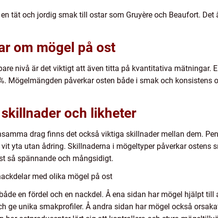
 en tät och jordig smak till ostar som Gruyère och Beaufort. Det
gar om mögel på ost
are nivå är det viktigt att även titta på kvantitativa mätningar. 
50%. Mögelmängden påverkar osten både i smak och konsistens och
skillnader och likheter
samma drag finns det också viktiga skillnader mellan dem. Penic
vit yta utan ådring. Skillnaderna i mögeltyper påverkar ostens 
ost så spännande och mångsidigt.
nackdelar med olika mögel på ost
t både en fördel och en nackdel. Å ena sidan har mögel hjälpt til
och ge unika smakprofiler. Å andra sidan har mögel också orsakat