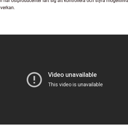
har ostproducenter lärt sig att kontrollera och styra mögeltillväxt
åverkan.