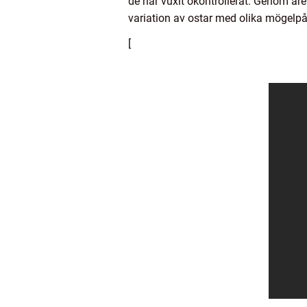
de har vuxit okontrollerat. Genom åren 
variation av ostar med olika mögelp
[