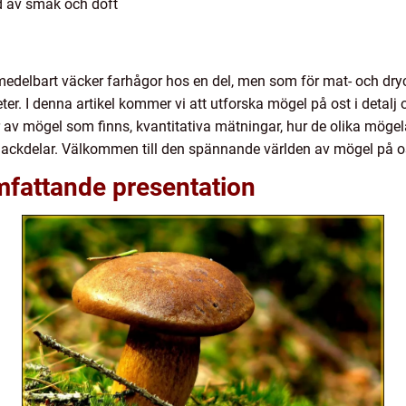
d av smak och doft
delbart väcker farhågor hos en del, men som för mat- och dry
ter. I denna artikel kommer vi att utforska mögel på ost i detal
er av mögel som finns, kvantitativa mätningar, hur de olika mögel
nackdelar. Välkommen till den spännande världen av mögel på o
mfattande presentation