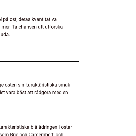
 på ost, deras kvantitativa
u mer. Ta chansen att utforska
juda.
 ge osten sin karaktäristiska smak
det vara bäst att rådgöra med en
rakteristiska blå ådringen i ostar
r som Brie och Camembert, och