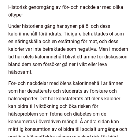
Historisk genomgång av för- och nackdelar med olika
öltyper
Under historiens gång har synen på öl och dess
kaloriinnehåll förändrats. Tidigare betraktades öl som
en näringskälla och en ersättning för mat, och dess
kalorier var inte betraktade som negativa. Men i modern
tid har ölets kaloriinnehåll blivit ett ämne för diskussion
bland dem som försöker gå ner i vikt eller leva
hälsosamt.
För- och nackdelar med ölens kaloriinnehåll är ämnen
som har debatterats och studerats av forskare och
hälsoexperter. Det har konstaterats att ölens kalorier
kan bidra till viktökning och öka risken för
hälsoproblem som fetma och diabetes om de
konsumeras i överdriven mängd. Å andra sidan kan
måttlig konsumtion av öl bidra till socialt umgänge och
positiva hälsoeffekter såsom minskad risk för hjärt-