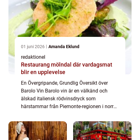
01 juni 2026
Amanda Eklund
redaktionel
Restaurang mölndal där vardagsmat
blir en upplevelse
En Övergripande, Grundlig Översikt över
Barolo Vin Barolo vin är en välkänd och
älskad italiensk rödvinsdryck som
härstammar från Piemonte-regionen i norra
Italien. Det anses vara en av landets finaste
viner och kallas ibland för ”Kungarnas Vin...