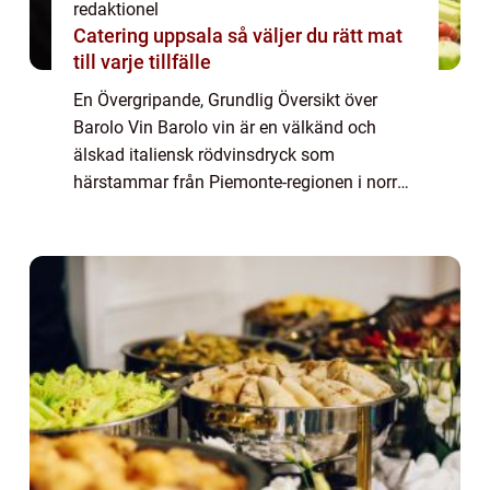
redaktionel
Catering uppsala så väljer du rätt mat
till varje tillfälle
En Övergripande, Grundlig Översikt över
Barolo Vin Barolo vin är en välkänd och
älskad italiensk rödvinsdryck som
härstammar från Piemonte-regionen i norra
Italien. Det anses vara en av landets finaste
viner och kallas ibland för ”Kungarnas Vin...