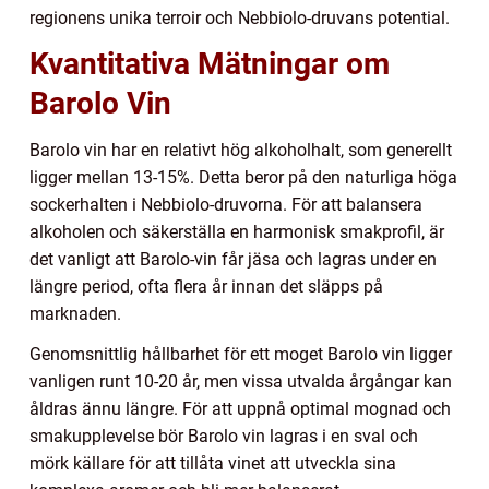
regionens unika terroir och Nebbiolo-druvans potential.
Kvantitativa Mätningar om
Barolo Vin
Barolo vin har en relativt hög alkoholhalt, som generellt
ligger mellan 13-15%. Detta beror på den naturliga höga
sockerhalten i Nebbiolo-druvorna. För att balansera
alkoholen och säkerställa en harmonisk smakprofil, är
det vanligt att Barolo-vin får jäsa och lagras under en
längre period, ofta flera år innan det släpps på
marknaden.
Genomsnittlig hållbarhet för ett moget Barolo vin ligger
vanligen runt 10-20 år, men vissa utvalda årgångar kan
åldras ännu längre. För att uppnå optimal mognad och
smakupplevelse bör Barolo vin lagras i en sval och
mörk källare för att tillåta vinet att utveckla sina