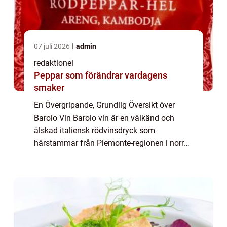
07 juli 2026
admin
redaktionel
Peppar som förändrar vardagens
smaker
En Övergripande, Grundlig Översikt över
Barolo Vin Barolo vin är en välkänd och
älskad italiensk rödvinsdryck som
härstammar från Piemonte-regionen i norra
Italien. Det anses vara en av landets finaste
viner och kallas ibland för ”Kungarnas Vin...