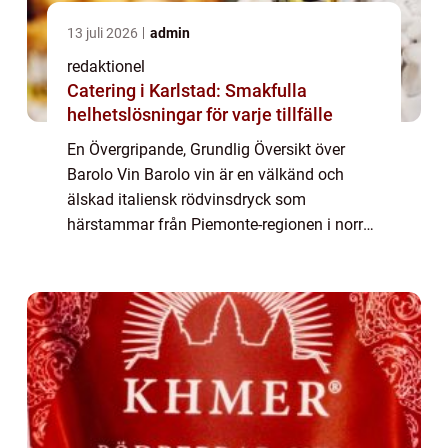
13 juli 2026
admin
redaktionel
Catering i Karlstad: Smakfulla
helhetslösningar för varje tillfälle
En Övergripande, Grundlig Översikt över
Barolo Vin Barolo vin är en välkänd och
älskad italiensk rödvinsdryck som
härstammar från Piemonte-regionen i norra
Italien. Det anses vara en av landets finaste
viner och kallas ibland för ”Kungarnas Vin...