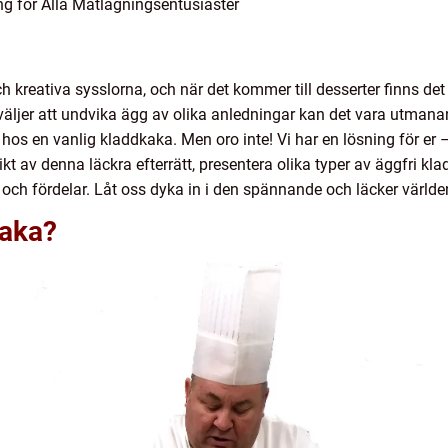
g för Alla Matlagningsentusiaster
h kreativa sysslorna, och när det kommer till desserter finns det
 väljer att undvika ägg av olika anledningar kan det vara utman
s en vanlig kladdkaka. Men oro inte! Vi har en lösning för er – 
ikt av denna läckra efterrätt, presentera olika typer av äggfri kl
 och fördelar. Låt oss dyka in i den spännande och läcker världe
kaka?