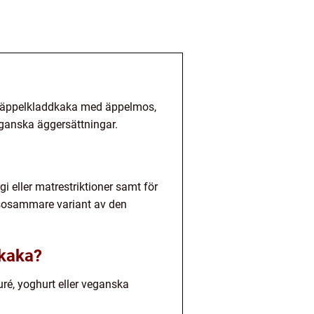
rar äppelkladdkaka med äppelmos,
anska äggersättningar.
gi eller matrestriktioner samt för
lsosammare variant av den
dkaka?
uré, yoghurt eller veganska