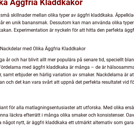
ika Äggfria Kladdkakor
skt små skillnader mellan olika typer av äggfri kladdkaka. Äppelkl
r en unik banansmak. Dessutom kan man använda olika typer av
kan. Experimentation är nyckeln för att hitta den perfekta äg
 Nackdelar med Olika Äggfria Kladdkakor
 år och har blivit allt mer populära på senare tid, speciellt blan
. Fördelarna med äggfri kladdkaka är många – de är hälsosammar
, samt erbjuder en härlig variation av smaker. Nackdelarna är at
an och det kan vara svårt att uppnå det perfekta resultatet vid fö
iant för alla matlagningsentusiaster att utforska. Med olika ersät
na läckra efterrätt i många olika smaker och konsistenser. Oavs
ova något nytt, är äggfri kladdkaka ett utmärkt alternativ som gar