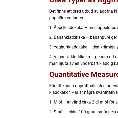
Det finns ett brett utbud av äggfria k
populära varianter:
1. Äppelkladdkaka – med äppelmos so
2. Banankladdkaka – bananpuré ger 
3. Yoghurtkladdkaka – den krämiga y
4. Vegansk kladdkaka – genom att an
man njuta av en underbart kladdig kak
Quantitative Measur
För att kunna upprätthålla den autenti
kladdkakor. Här är några kvantitativa 
1. Mjöl – använd cirka 2 dl mjöl för 
2. Smör – cirka 100 gram smör ger e