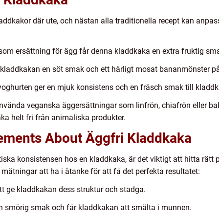
laddkakor där ute, och nästan alla traditionella recept kan anpas
m ersättning för ägg får denna kladdkaka en extra fruktig sma
kladdkakan en söt smak och ett härligt mosat bananmönster på
oghurten ger en mjuk konsistens och en fräsch smak till kladd
vända veganska äggersättningar som linfrön, chiafrön eller ba
a helt fri från animaliska produkter.
ements About Äggfri Kladdkaka
ska konsistensen hos en kladdkaka, är det viktigt att hitta rätt 
mätningar att ha i åtanke för att få det perfekta resultatet:
att ge kladdkakan dess struktur och stadga.
n smörig smak och får kladdkakan att smälta i munnen.