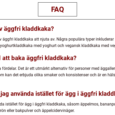
FAQ
av äggfri kladdkaka?
r av äggfri kladdkaka att njuta av. Några populära typer inklude
yoghurtkladdkaka med yoghurt och vegansk kladdkaka med veg
 att baka äggfri kladdkaka?
 fördelar. Det är ett utmärkt alternativ för personer med äggaller
om kan det erbjuda olika smaker och konsistenser och är en hä
 jag använda istället för ägg i äggfri klad
ända istället för ägg i äggfri kladdkaka, såsom äppelmos, bananp
rön eller bakpulver och äppelcidervinäger.