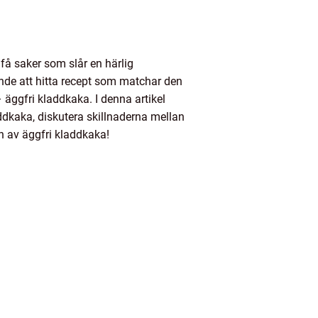
 få saker som slår en härlig
ande att hitta recept som matchar den
äggfri kladdkaka. I denna artikel
addkaka, diskutera skillnaderna mellan
n av äggfri kladdkaka!