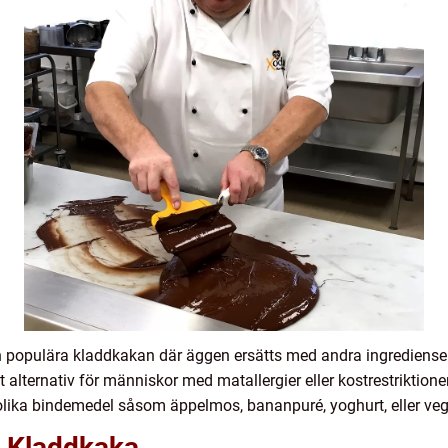
en populära kladdkakan där äggen ersätts med andra ingrediens
t alternativ för människor med matallergier eller kostrestriktion
olika bindemedel såsom äppelmos, bananpuré, yoghurt, eller ve
i Kladdkaka