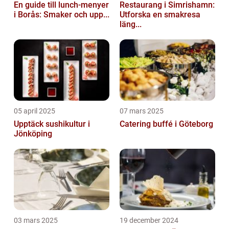
En guide till lunch-menyer
Restaurang i Simrishamn:
i Borås: Smaker och upp...
Utforska en smakresa
läng...
05 april 2025
07 mars 2025
Upptäck sushikultur i
Catering buffé i Göteborg
Jönköping
03 mars 2025
19 december 2024