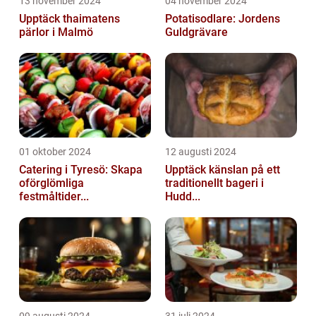
13 november 2024
04 november 2024
Upptäck thaimatens
Potatisodlare: Jordens
pärlor i Malmö
Guldgrävare
01 oktober 2024
12 augusti 2024
Catering i Tyresö: Skapa
Upptäck känslan på ett
oförglömliga
traditionellt bageri i
festmåltider...
Hudd...
09 augusti 2024
31 juli 2024