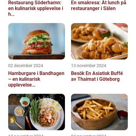
Restaurang Söderhamn:
En smakresa: Ät lunch på
en kulinarisk upplevelse i
restauranger i Sälen
h...
02 december 2024
13 november 2024
Hamburgare i Bandhagen
Besök En Asiatisk Buffé
– en kulinarisk
av Thaimat i Göteborg
upplevelse...