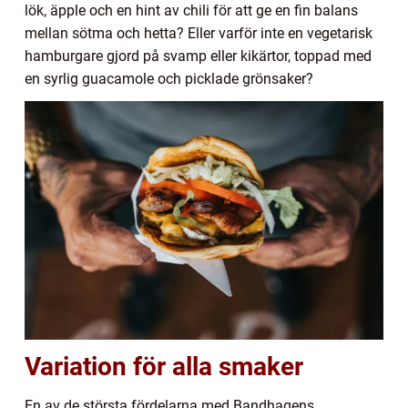
lök, äpple och en hint av chili för att ge en fin balans
mellan sötma och hetta? Eller varför inte en vegetarisk
hamburgare gjord på svamp eller kikärtor, toppad med
en syrlig guacamole och picklade grönsaker?
Variation för alla smaker
En av de största fördelarna med Bandhagens