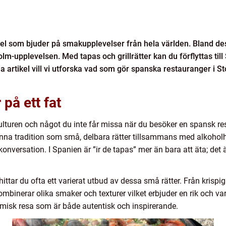
el som bjuder på smakupplevelser från hela världen. Bland des
m-upplevelsen. Med tapas och grillrätter kan du förflyttas till
artikel vill vi utforska vad som gör spanska restauranger i S
på ett fat
lturen och något du inte får missa när du besöker en spansk re
na tradition som små, delbara rätter tillsammans med alkoholha
onversation. I Spanien är ”ir de tapas” mer än bara att äta; det är 
hittar du ofta ett varierat utbud av dessa små rätter. Från krispi
mbinerar olika smaker och texturer vilket erbjuder en rik och va
nomisk resa som är både autentisk och inspirerande.