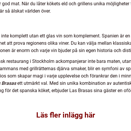
 god mat. När du låter kökets eld och grillens unika möjlighete
är så älskat världen över.
r inte komplett utan ett glas vin som komplement. Spanien är e
het att prova regionens olika viner. Du kan välja mellan klassisk
ionen är enorm och varje vin bjuder på sin egen historia och dis
sk restaurang i Stockholm ackompanjerar inte bara maten, utan 
sammans med grillrätternas djärva smaker, blir en symfoni av sp
bios som skapar magi i varje upplevelse och förankrar den i minne
 Brasas
ett utmärkt val. Med sin unika kombination av autentis
 för det spanska köket, erbjuder Las Brasas sina gäster en oförg
Läs fler inlägg här