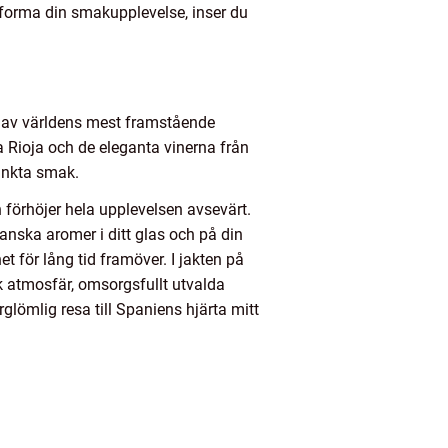
r forma din smakupplevelse, inser du
n av världens mest framstående
a Rioja och de eleganta vinerna från
tinkta smak.
förhöjer hela upplevelsen avsevärt.
anska aromer i ditt glas och på din
t för lång tid framöver. I jakten på
k atmosfär, omsorgsfullt utvalda
lömlig resa till Spaniens hjärta mitt