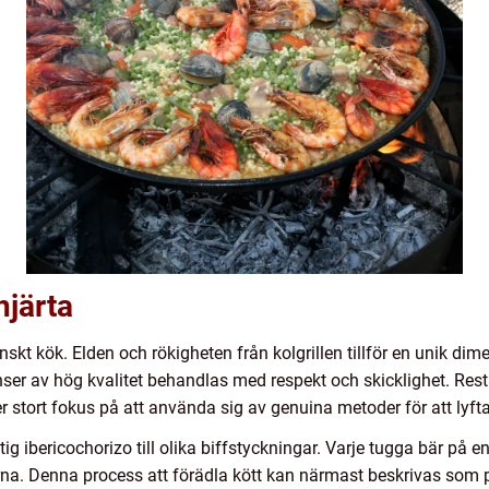
hjärta
anskt kök. Elden och rökigheten från kolgrillen tillför en unik dim
enser av hög kvalitet behandlas med respekt och skicklighet. Re
ter stort fokus på att använda sig av genuina metoder för att lyfta
tig ibericochorizo till olika biffstyckningar. Varje tugga bär på
ikerna. Denna process att förädla kött kan närmast beskrivas som 