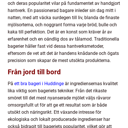
och deras popularitet vilar på fundamentet av handgjort
hantverk. En passionerad bagare inleder sin dag mitt i
natten, med att väcka surdegen till liv, blanda de finaste
mjölsorterna, och noggrant forma varje bröd, bulle och
kaka till perfektion. Det är en konst som kräver år av
erfarenhet och en oändlig dos av tålamod. Traditionella
bagerier håller fast vid dessa hantverksmetoder,
eftersom de vet att det är handens knådande och ögats
precision som skapar de mest utsökta produkterna.
Från jord till bord
På
ett bra bageri i Huddinge
är ingrediensernas kvalitet
lika viktig som bageriets tekniker. Från det rikaste
smöret till det mest nyanserade mjölet väljs råvaror
omsorgsfullt ut för att ge ett resultat som är både
utsökt och näringsrikt. Ett växande intresse för
ekologiska och lokalt producerade ingredienser har
också bidragit till bageriets popularitet, vilket gör att