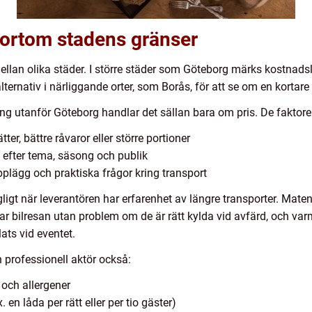
bortom stadens gränser
ellan olika städer. I större städer som Göteborg märks kostnadsläg
alternativ i närliggande orter, som Borås, för att se om en korta
ing utanför Göteborg handlar det sällan bara om pris. De faktore
er, bättre råvaror eller större portioner
n efter tema, säsong och publik
pplägg och praktiska frågor kring transport
igt när leverantören har erfarenhet av längre transporter. Maten
rar bilresan utan problem om de är rätt kylda vid avfärd, och va
ats vid eventet.
n professionell aktör också:
 och allergener
 en låda per rätt eller per tio gäster)