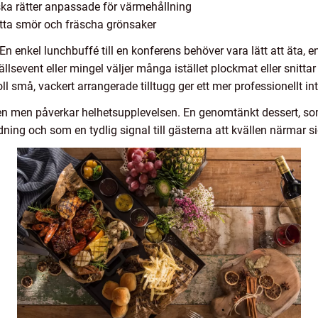
riska rätter anpassade för värmehållning
satta smör och fräscha grönsaker
 En enkel lunchbuffé till en konferens behöver vara lätt att äta,
lsevent eller mingel väljer många istället plockmat eller snittar
ll små, vackert arrangerade tilltugg ger ett mer professionellt int
gen men påverkar helhetsupplevelsen. En genomtänkt dessert, so
ing och som en tydlig signal till gästerna att kvällen närmar sig 