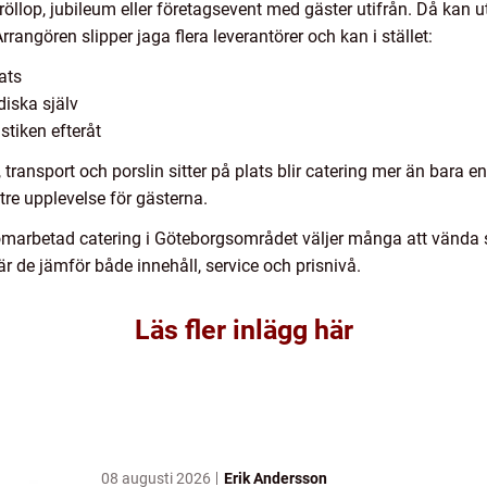
röllop, jubileum eller företagsevent med gäster utifrån. Då kan 
rangören slipper jaga flera leverantörer och kan i stället:
ats
diska själv
stiken efteråt
transport och porslin sitter på plats blir catering mer än bara en t
tre upplevelse för gästerna.
nomarbetad catering i Göteborgsområdet väljer många att vända si
r de jämför både innehåll, service och prisnivå.
Läs fler inlägg här
08 augusti 2026
Erik Andersson