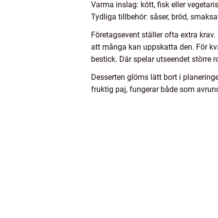
Varma inslag: kött, fisk eller vegeta
Tydliga tillbehör: såser, bröd, smak
Företagsevent ställer ofta extra krav.
att många kan uppskatta den. För kväl
bestick. Där spelar utseendet större ro
Desserten glöms lätt bort i planerin
fruktig paj, fungerar både som avrundn