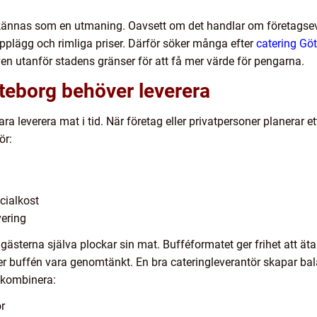
 kännas som en utmaning. Oavsett om det handlar om företagseve
upplägg och rimliga priser. Därför söker många efter
catering Gö
 även utanför stadens gränser för att få mer värde för pengarna.
öteborg behöver leverera
ra leverera mat i tid. När företag eller privatpersoner planerar
ör:
cialkost
vering
gästerna själva plockar sin mat. Bufféformatet ger frihet att ät
r buffén vara genomtänkt. En bra cateringleverantör skapar ba
 kombinera:
or