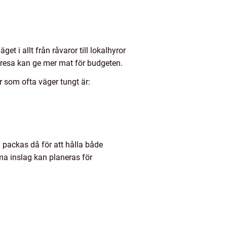
et i allt från råvaror till lokalhyror
re resa kan ge mer mat för budgeten.
r som ofta väger tungt är:
 packas då för att hålla både
rma inslag kan planeras för