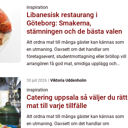
inspiration
Libanesisk restaurang i
Göteborg: Smakerna,
stämningen och de bästa valen
Att ordna mat till många gäster kan kännas som
en utmaning. Oavsett om det handlar om
företagsevent, studentmottagning eller bröllop vill
arrangören få god mat, smidiga upplägg och
rimliga priser. Därför söker många efter catering
Göteborg som kombin...
30 juli 2026
Viktoria Uddenholm
inspiration
Catering uppsala så väljer du rätt
mat till varje tillfälle
Att ordna mat till många gäster kan kännas som
en utmaning. Oavsett om det handlar om