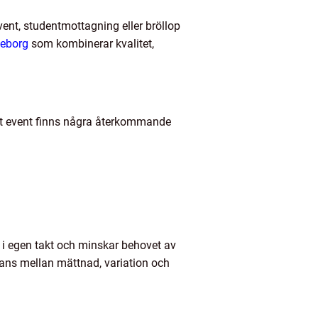
nt, studentmottagning eller bröllop
teborg
som kombinerar kvalitet,
 ett event finns några återkommande
a i egen takt och minskar behovet av
lans mellan mättnad, variation och