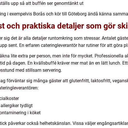
ställs upp så att buffén ser genomtänkt ut
ing i exempelvis Borås och kör till Göteborg ändå känna samma 
t och praktiska detaljer som gör ski
 sig det är alla detaljer runtomkring som stressar. Antalet gäst
p sent. En erfaren cateringleverantör har rutiner för att göra p
räkna lite extra per person, men inte för mycket. Professionella ak
tid på dagen. En kvällsbuffé kräver mer mat än en lätt lunch. 
sstund med stillsam servering.
ag förväntar sig många gäster att glutenfritt, laktosfritt, veganskt
ateringleverantören:
cialkoster
llergiker tydligt
kontaminering i köket
stick påverkar också helhetskänslan. Vissa väljer engångsartikl