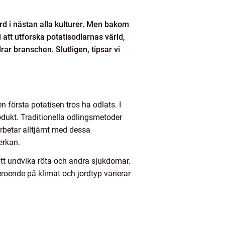
d i nästan alla kulturer. Men bakom
 att utforska potatisodlarnas värld,
ar branschen. Slutligen, tipsar vi
n första potatisen tros ha odlats. I
odukt. Traditionella odlingsmetoder
arbetar alltjämt med dessa
erkan.
r att undvika röta och andra sjukdomar.
Beroende på klimat och jordtyp varierar