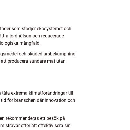
 metoder som stödjer ekosystemet och
bättra jordhälsan och reducerade
biologiska mångfald.
ödningsmedel och skadedjursbekämpning
ra att producera sundare mat utan
tåla extrema klimatförändringar till
tid för branschen där innovation och
ngen rekommenderas ett besök på
strävar efter att effektivisera sin