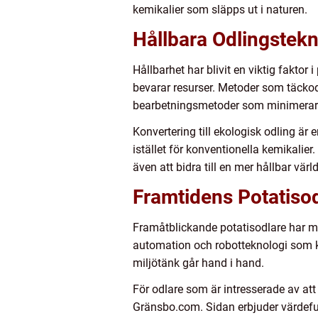
kemikalier som släpps ut i naturen.
Hållbara Odlingstekn
Hållbarhet har blivit en viktig fakto
bevarar resurser. Metoder som täckodl
bearbetningsmetoder som minimerar jo
Konvertering till ekologisk odling ä
istället för konventionella kemikalie
även att bidra till en mer hållbar värld
Framtidens Potatiso
Framåtblickande potatisodlare har my
automation och robotteknologi som k
miljötänk går hand i hand.
För odlare som är intresserade av a
Gränsbo.com. Sidan erbjuder värdefull