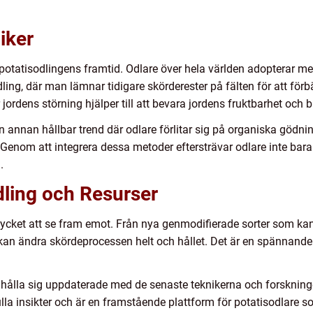
iker
r i potatisodlingens framtid. Odlare över hela världen adopterar
ing, där man lämnar tidigare skörderester på fälten för att för
rdens störning hjälper till att bevara jordens fruktbarhet och 
r en annan hållbar trend där odlare förlitar sig på organiska g
r. Genom att integrera dessa metoder eftersträvar odlare inte ba
.
dling och Resurser
cket att se fram emot. Från nya genmodifierade sorter som kan 
an ändra skördeprocessen helt och hållet. Det är en spännande 
tt hålla sig uppdaterade med de senaste teknikerna och forskni
a insikter och är en framstående plattform för potatisodlare som 