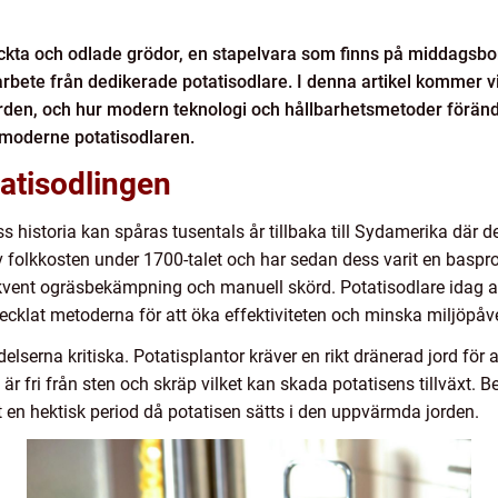
ckta och odlade grödor, en stapelvara som finns på middagsbor
t arbete från dedikerade potatisodlare. I denna artikel kommer vi
skörden, och hur modern teknologi och hållbarhetsmetoder förändr
moderne potatisodlaren.
tatisodlingen
 historia kan spåras tusentals år tillbaka till Sydamerika där de
av folkkosten under 1700-talet och har sedan dess varit en baspr
rekvent ogräsbekämpning och manuell skörd. Potatisodlare idag 
cklat metoderna för att öka effektiviteten och minska miljöpåv
delserna kritiska. Potatisplantor kräver en rikt dränerad jord fö
 är fri från sten och skräp vilket kan skada potatisens tillväxt. 
t en hektisk period då potatisen sätts i den uppvärmda jorden.