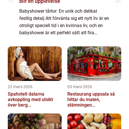
blir en upplevelse
Babyshower tårtor: En unik och delikat
festlig detalj Att förvänta sig ett nytt liv är en
otroligt speciell tid i en kvinnas liv, och en
babyshower är ett perfekt sätt att fira
ankomsten av den lilla bebisen. En av de
mest älskade och efterlängtade d...
22 mars 2026
03 mars 2026
Spahotell dalarna
Restaurang uppsala så
avkoppling med utsikt
hittar du maten,
över berg...
stämningen...