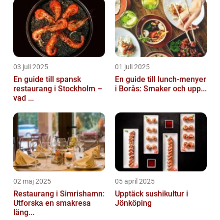
03 juli 2025
01 juli 2025
En guide till spansk
En guide till lunch-menyer
restaurang i Stockholm –
i Borås: Smaker och upp...
vad ...
02 maj 2025
05 april 2025
Restaurang i Simrishamn:
Upptäck sushikultur i
Utforska en smakresa
Jönköping
läng...