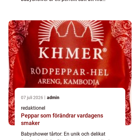
ankomsten av den lilla bebisen. En av de
mest älskade och efterlängtade d...
07 juli 2026
admin
redaktionel
Peppar som förändrar vardagens
smaker
Babyshower tårtor: En unik och delikat