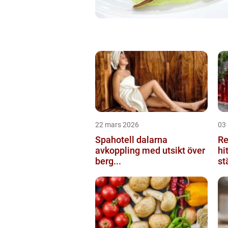
22 mars 2026
03
Spahotell dalarna
Re
avkoppling med utsikt över
hi
berg...
st