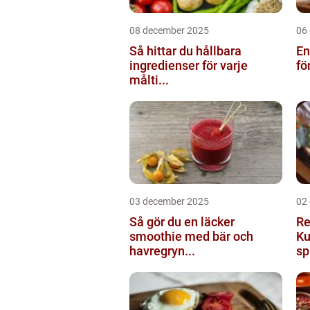
08 december 2025
06
Så hittar du hållbara
En
ingredienser för varje
fö
målti...
03 december 2025
02
Så gör du en läcker
Re
smoothie med bär och
Ku
havregryn...
sp