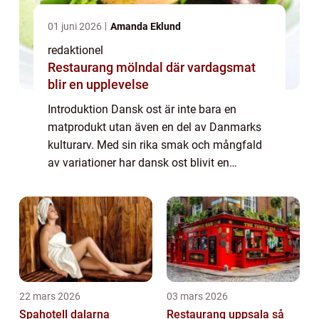
01 juni 2026
Amanda Eklund
redaktionel
Restaurang mölndal där vardagsmat
blir en upplevelse
Introduktion Dansk ost är inte bara en
matprodukt utan även en del av Danmarks
kulturarv. Med sin rika smak och mångfald
av variationer har dansk ost blivit en
oemotståndlig delikatess både i Danmark
och internationellt. I denna artikel kommer vi
att...
22 mars 2026
03 mars 2026
Spahotell dalarna
Restaurang uppsala så