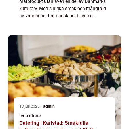
matprodukt utan även en del av Danmarks
kulturarv. Med sin rika smak och mångfald
av variationer har dansk ost blivit en
oemotståndlig delikatess både i Danmark
och internationellt. I denna artikel kommer vi
att...
13 juli 2026
admin
redaktionel
Catering i Karlstad: Smakfulla