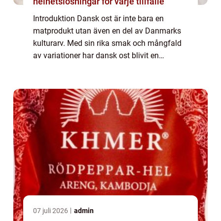
helhetslösningar för varje tillfälle
Introduktion Dansk ost är inte bara en
matprodukt utan även en del av Danmarks
kulturarv. Med sin rika smak och mångfald
av variationer har dansk ost blivit en
oemotståndlig delikatess både i Danmark
och internationellt. I denna artikel kommer vi
att...
07 juli 2026
admin