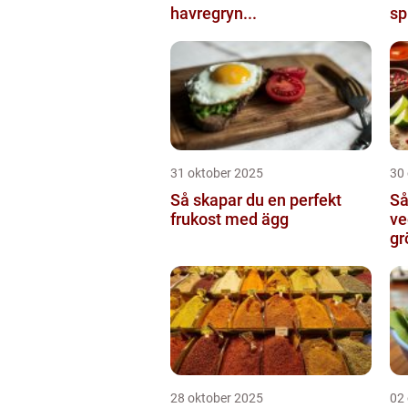
havregryn...
sp
31 oktober 2025
30
Så skapar du en perfekt
Så
frukost med ägg
ve
gr
28 oktober 2025
02