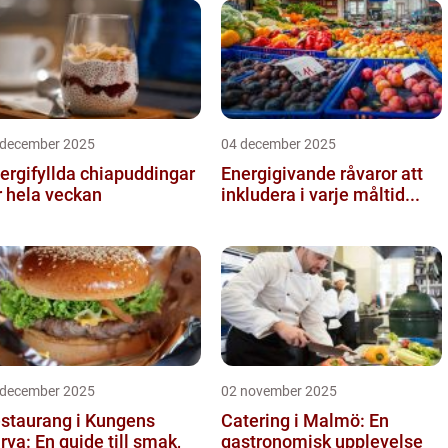
 december 2025
04 december 2025
ergifyllda chiapuddingar
Energigivande råvaror att
r hela veckan
inkludera i varje måltid...
 december 2025
02 november 2025
staurang i Kungens
Catering i Malmö: En
rva: En guide till smak,
gastronomisk upplevelse