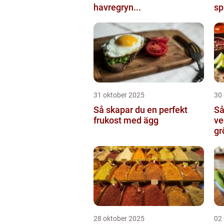
havregryn...
sp
31 oktober 2025
30
Så skapar du en perfekt
Så
frukost med ägg
ve
gr
28 oktober 2025
02