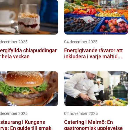
 december 2025
04 december 2025
ergifyllda chiapuddingar
Energigivande råvaror att
r hela veckan
inkludera i varje måltid...
 december 2025
02 november 2025
staurang i Kungens
Catering i Malmö: En
rva: En guide till smak,
gastronomisk upplevelse