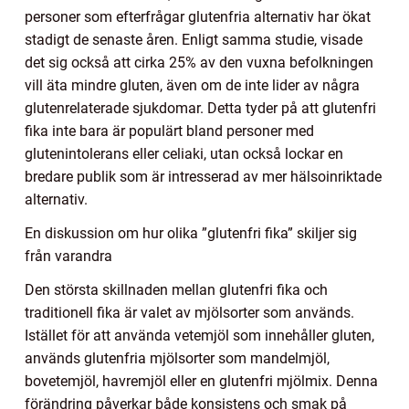
personer som efterfrågar glutenfria alternativ har ökat
stadigt de senaste åren. Enligt samma studie, visade
det sig också att cirka 25% av den vuxna befolkningen
vill äta mindre gluten, även om de inte lider av några
glutenrelaterade sjukdomar. Detta tyder på att glutenfri
fika inte bara är populärt bland personer med
glutenintolerans eller celiaki, utan också lockar en
bredare publik som är intresserad av mer hälsoinriktade
alternativ.
En diskussion om hur olika ”glutenfri fika” skiljer sig
från varandra
Den största skillnaden mellan glutenfri fika och
traditionell fika är valet av mjölsorter som används.
Istället för att använda vetemjöl som innehåller gluten,
används glutenfria mjölsorter som mandelmjöl,
bovetemjöl, havremjöl eller en glutenfri mjölmix. Denna
förändring påverkar både konsistens och smak på