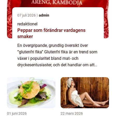
07 juli 2026
admin
redaktionel
Peppar som förändrar vardagens
smaker
En övergripande, grundlig översikt över
”glutenfri fika” Glutenfri fika är en trend som
växer i popularitet bland mat- och
dryckesentusiaster, och det handlar om att
njuta av goda bakverk och fikabröd utan att
använda ingredienser som inn...
01 juni 2026
22 mars 2026