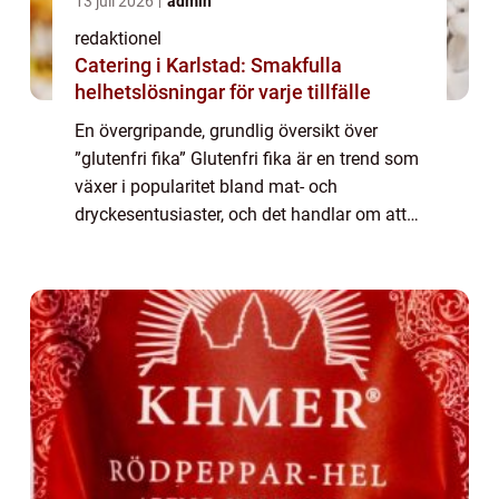
13 juli 2026
admin
redaktionel
Catering i Karlstad: Smakfulla
helhetslösningar för varje tillfälle
En övergripande, grundlig översikt över
”glutenfri fika” Glutenfri fika är en trend som
växer i popularitet bland mat- och
dryckesentusiaster, och det handlar om att
njuta av goda bakverk och fikabröd utan att
använda ingredienser som inn...