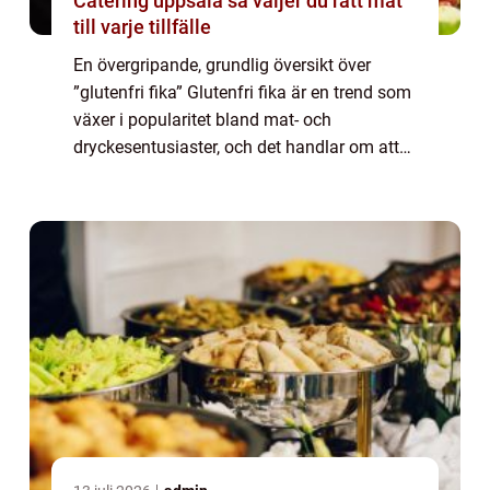
Catering uppsala så väljer du rätt mat
till varje tillfälle
En övergripande, grundlig översikt över
”glutenfri fika” Glutenfri fika är en trend som
växer i popularitet bland mat- och
dryckesentusiaster, och det handlar om att
njuta av goda bakverk och fikabröd utan att
använda ingredienser som inn...