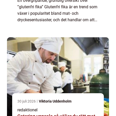
En övergripande, grundlig översikt över
”glutenfri fika” Glutenfri fika är en trend som
växer i popularitet bland mat- och
dryckesentusiaster, och det handlar om att
njuta av goda bakverk och fikabröd utan att
använda ingredienser som inn...
30 juli 2026
Viktoria Uddenholm
redaktionel