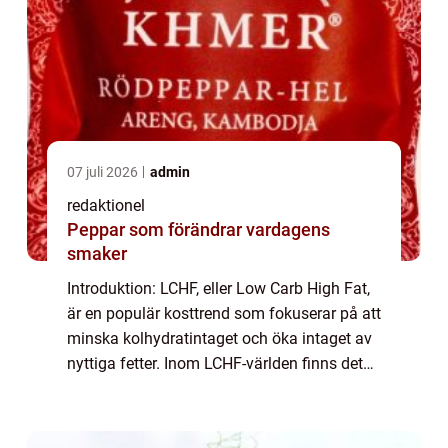
07 juli 2026
admin
redaktionel
Peppar som förändrar vardagens
smaker
Introduktion: LCHF, eller Low Carb High Fat,
är en populär kosttrend som fokuserar på att
minska kolhydratintaget och öka intaget av
nyttiga fetter. Inom LCHF-världen finns det
även ett stort utbud av desserter som passar
perfekt in i en lågkolhydrat...