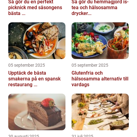
Så gör du en perfekt
Så gör du hemmagjord is-
picknick med säsongens
tea och hälsosamma
bästa ...
drycker...
05 september 2025
05 september 2025
Upptäck de bästa
Glutenfria och
smakerna på en spansk
hälsosamma alternativ till
restaurang ...
vardags
30 augusti 2025
31 juli 2025