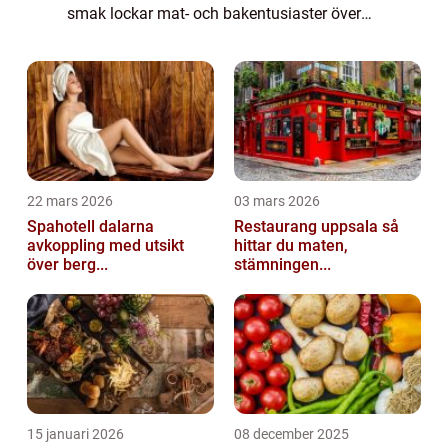
smak lockar mat- och bakentusiaster över
hela världen. I denna artikel kommer vi att
undersöka och ge en omfattande
presentation a...
22 mars 2026
03 mars 2026
Spahotell dalarna
Restaurang uppsala så
avkoppling med utsikt
hittar du maten,
över berg...
stämningen...
15 januari 2026
08 december 2025