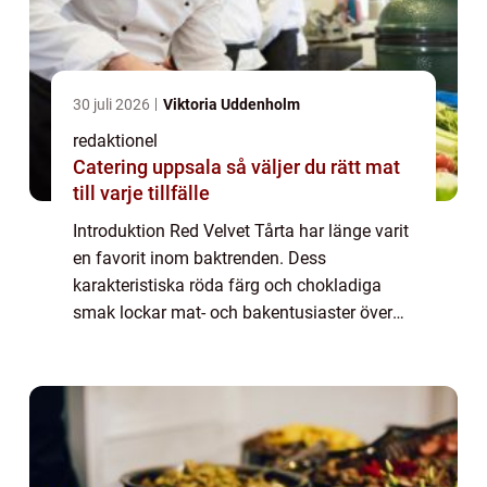
30 juli 2026
Viktoria Uddenholm
redaktionel
Catering uppsala så väljer du rätt mat
till varje tillfälle
Introduktion Red Velvet Tårta har länge varit
en favorit inom baktrenden. Dess
karakteristiska röda färg och chokladiga
smak lockar mat- och bakentusiaster över
hela världen. I denna artikel kommer vi att
undersöka och ge en omfattande
presentation a...