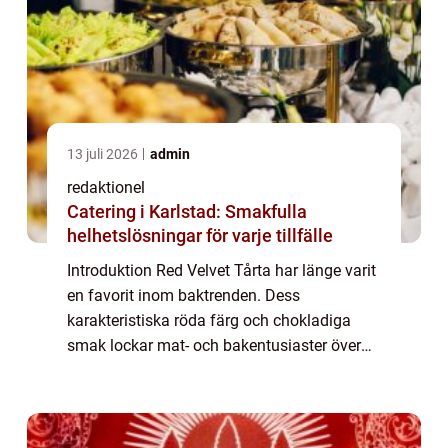
13 juli 2026
admin
redaktionel
Catering i Karlstad: Smakfulla
helhetslösningar för varje tillfälle
Introduktion Red Velvet Tårta har länge varit
en favorit inom baktrenden. Dess
karakteristiska röda färg och chokladiga
smak lockar mat- och bakentusiaster över
hela världen. I denna artikel kommer vi att
undersöka och ge en omfattande
presentation a...