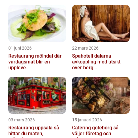
kombination av sötma och crunch. Denna
artikel ko...
01 juni 2026
22 mars 2026
Restaurang mölndal där
Spahotell dalarna
vardagsmat blir en
avkoppling med utsikt
uppleve...
över berg...
03 mars 2026
15 januari 2026
Restaurang uppsala så
Catering göteborg så
hittar du maten,
väljer företag och