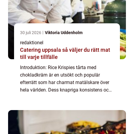
30 juli 2026
Viktoria Uddenholm
redaktionel
Catering uppsala så väljer du rätt mat
till varje tillfälle
Introduktion: Rice Krispies tårta med
chokladkräm är en utsökt och populär
efterrätt som har charmat matälskare över
hela världen. Dess knapriga konsistens och
rika chokladsmak gör den till en perfekt
kombination av sötma och crunch. Denna
artikel ko...