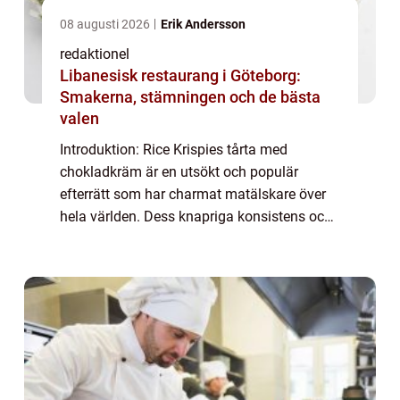
08 augusti 2026
Erik Andersson
redaktionel
Libanesisk restaurang i Göteborg:
Smakerna, stämningen och de bästa
valen
Introduktion: Rice Krispies tårta med
chokladkräm är en utsökt och populär
efterrätt som har charmat matälskare över
hela världen. Dess knapriga konsistens och
rika chokladsmak gör den till en perfekt
kombination av sötma och crunch. Denna
artikel ko...