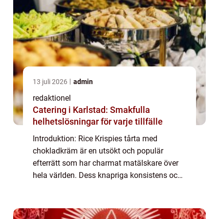
13 juli 2026
admin
redaktionel
Catering i Karlstad: Smakfulla
helhetslösningar för varje tillfälle
Introduktion: Rice Krispies tårta med
chokladkräm är en utsökt och populär
efterrätt som har charmat matälskare över
hela världen. Dess knapriga konsistens och
rika chokladsmak gör den till en perfekt
kombination av sötma och crunch. Denna
artikel ko...