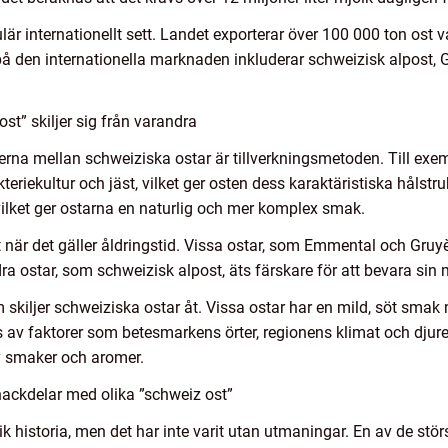
 internationellt sett. Landet exporterar över 100 000 ton ost varj
å den internationella marknaden inkluderar schweizisk alpost, 
st” skiljer sig från varandra
erna mellan schweiziska ostar är tillverkningsmetoden. Till ex
kteriekultur och jäst, vilket ger osten dess karaktäristiska hålst
, vilket ger ostarna en naturlig och mer komplex smak.
 när det gäller åldringstid. Vissa ostar, som Emmental och Gruyère
ra ostar, som schweizisk alpost, äts färskare för att bevara sin
 skiljer schweiziska ostar åt. Vissa ostar har en mild, söt s
v faktorer som betesmarkens örter, regionens klimat och djuret
av smaker och aromer.
nackdelar med olika ”schweiz ost”
ik historia, men det har inte varit utan utmaningar. En av de st