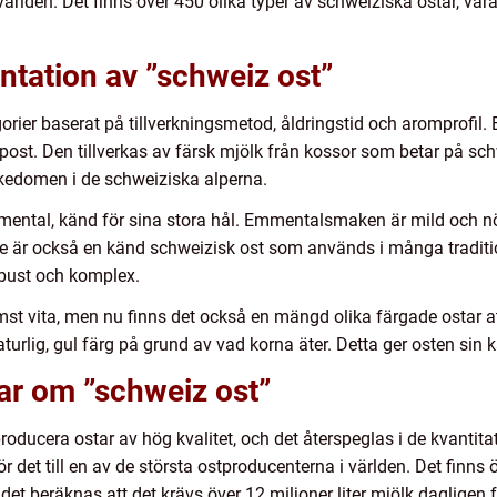
ärlden. Det finns över 450 olika typer av schweiziska ostar, va
tation av ”schweiz ost”
gorier baserat på tillverkningsmetod, åldringstid och aromprofil
post. Den tillverkas av färsk mjölk från kossor som betar på s
ikedomen i de schweiziska alperna.
ental, känd för sina stora hål. Emmentalsmaken är mild och nöt
e är också en känd schweizisk ost som används i många traditio
obust och komplex.
ämst vita, men nu finns det också en mängd olika färgade ostar at
aturlig, gul färg på grund av vad korna äter. Detta ger osten sin
ar om ”schweiz ost”
producera ostar av hög kvalitet, och det återspeglas i de kvanti
gör det till en av de största ostproducenterna i världen. Det finns
t beräknas att det krävs över 12 miljoner liter mjölk dagligen för 