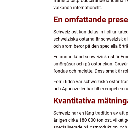
främsta ostproducerande länderna i v
välkända internationellt.
En omfattande presen
Schweiz ost kan delas in i olika kate
schweiziska ostarna är schweizisk al
och arom beror på den speciella örtr
En annan känd schweizisk ost är Emm
smörgåsar och på ostbrickan. Gruyèr
fondue och raclette. Dess smak är r
Förr i tiden var schweiziska ostar fr
och Appenzeller har till exempel en n
Kvantitativa mätning
Schweiz har en lång tradition av att 
årligen cirka 180 000 ton ost, vilket 
specialiserade på ostproduktion, och de