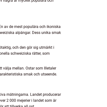
rav några är mycket populära och
. En av de mest populära och ikoniska
chweiziska alpängar. Dess unika smak
aktig, och den gör sig utmärkt i
nella schweiziska rätter, som
t välja mellan. Ostar som Illetaler
 karakteristiska smak och utseende.
tativa mätningarna. Landet producerar
 över 2 000 mejerier i landet som är
att tillverka all ost.