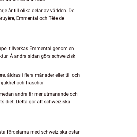
e år till olika delar av världen. De
Gruyère, Emmental och Tête de
empel tillverkas Emmental genom en
ruktur. Å andra sidan görs schweizisk
, åldras i flera månader eller till och
 mjukhet och fräschör.
mak medan andra är mer utmanande och
s diet. Detta gör att schweiziska
örsta fördelarna med schweiziska ostar