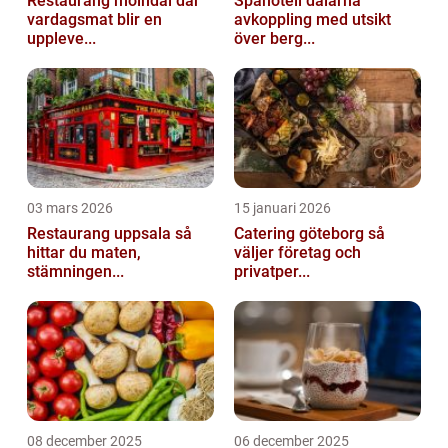
Restaurang mölndal där
Spahotell dalarna
vardagsmat blir en
avkoppling med utsikt
uppleve...
över berg...
03 mars 2026
15 januari 2026
Restaurang uppsala så
Catering göteborg så
hittar du maten,
väljer företag och
stämningen...
privatper...
08 december 2025
06 december 2025