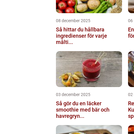
08 december 2025
06
Så hittar du hållbara
En
ingredienser för varje
fö
målti...
03 december 2025
02
Så gör du en läcker
Re
smoothie med bär och
Ku
havregryn...
sp