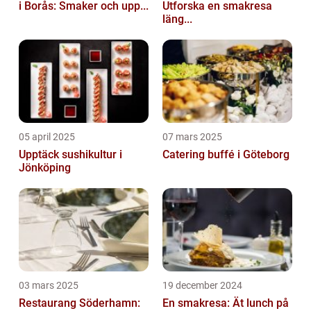
i Borås: Smaker och upp...
Utforska en smakresa
läng...
05 april 2025
07 mars 2025
Upptäck sushikultur i
Catering buffé i Göteborg
Jönköping
03 mars 2025
19 december 2024
Restaurang Söderhamn:
En smakresa: Ät lunch på