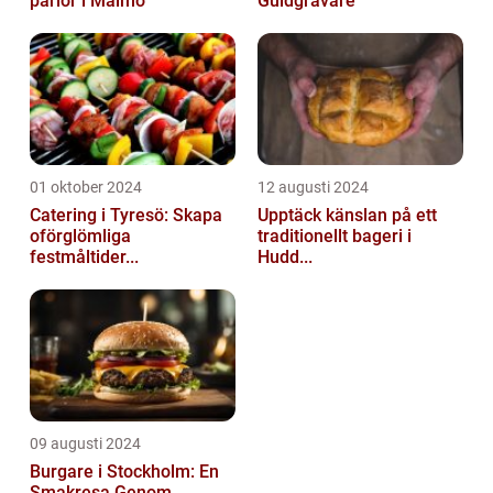
pärlor i Malmö
Guldgrävare
01 oktober 2024
12 augusti 2024
Catering i Tyresö: Skapa
Upptäck känslan på ett
oförglömliga
traditionellt bageri i
festmåltider...
Hudd...
09 augusti 2024
Burgare i Stockholm: En
Smakresa Genom