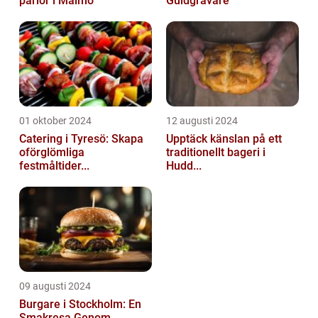
pärlor i Malmö
Guldgrävare
01 oktober 2024
12 augusti 2024
Catering i Tyresö: Skapa
Upptäck känslan på ett
oförglömliga
traditionellt bageri i
festmåltider...
Hudd...
09 augusti 2024
Burgare i Stockholm: En
Smakresa Genom