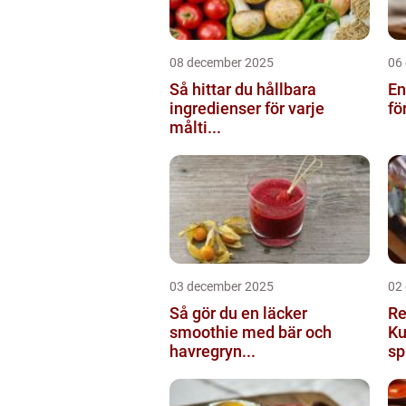
08 december 2025
06
Så hittar du hållbara
En
ingredienser för varje
fö
målti...
03 december 2025
02
Så gör du en läcker
Re
smoothie med bär och
Ku
havregryn...
sp