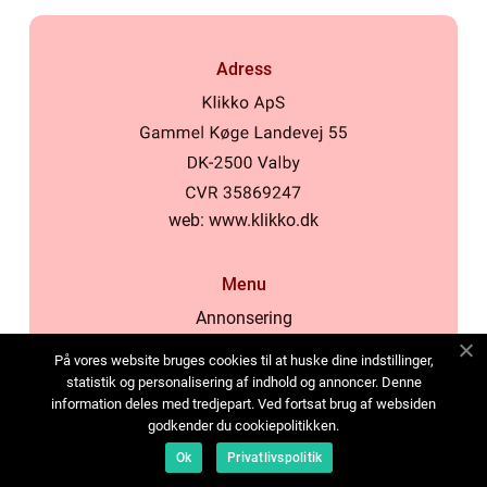
Adress
web:
www.klikko.dk
Menu
Annonsering
Om oss
På vores website bruges cookies til at huske dine indstillinger,
Cookies
statistik og personalisering af indhold og annoncer. Denne
information deles med tredjepart. Ved fortsat brug af websiden
Kontakta oss
godkender du cookiepolitikken.
Sitemap
Ok
Privatlivspolitik