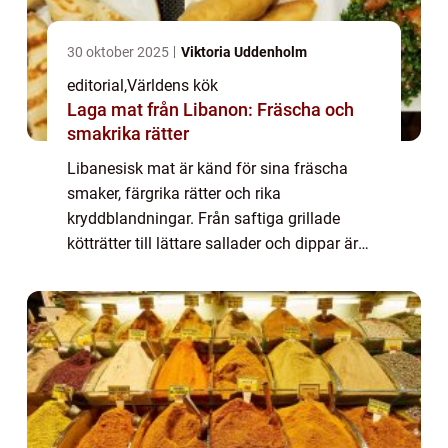
30 oktober 2025
Viktoria Uddenholm
editorial
,
Världens kök
Laga mat från Libanon: Fräscha och
smakrika rätter
Libanesisk mat är känd för sina fräscha
smaker, färgrika rätter och rika
kryddblandningar. Från saftiga grillade
kötträtter till lättare sallader och dippar är
det ett kök som kombinerar en...