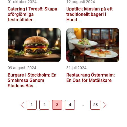
01 oktober 2024
12 augusti 2024
Catering i Tyresö: Skapa
Upptäck känslan på ett
oförglömliga
traditionellt bageri i
festmåltider...
Hudd...
09 augusti 2024
31 juli 2024
Burgare i Stockholm: En
Restaurang Östermalm:
Smakresa Genom
En Oas för Matälskare
Stadens Bäs...
1
2
3
4
…
58