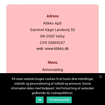
Adress
web:
www.klikko.dk
Menu
Annonsering
Om oss
På vores website bruges cookies til at huske dine indstillinger,
Cookies
statistik og personalisering af indhold og annoncer. Denne
information deles med tredjepart. Ved fortsat brug af websiden
Kontakta oss
godkender du cookiepolitikken.
Sitemap
Ok
Privatlivspolitik