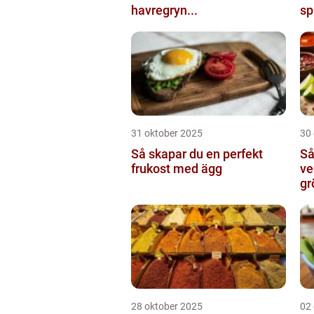
havregryn...
sp
31 oktober 2025
30
Så skapar du en perfekt
Så
frukost med ägg
ve
gr
28 oktober 2025
02