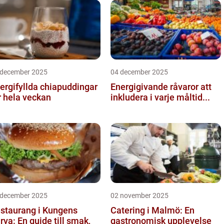
 december 2025
04 december 2025
ergifyllda chiapuddingar
Energigivande råvaror att
r hela veckan
inkludera i varje måltid...
 december 2025
02 november 2025
staurang i Kungens
Catering i Malmö: En
rva: En guide till smak,
gastronomisk upplevelse