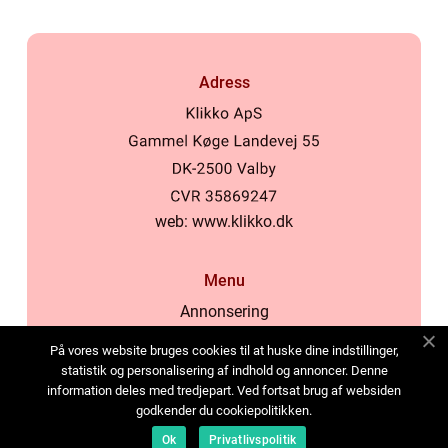
Adress
web:
www.klikko.dk
Menu
Annonsering
Om oss
På vores website bruges cookies til at huske dine indstillinger,
Cookies
statistik og personalisering af indhold og annoncer. Denne
information deles med tredjepart. Ved fortsat brug af websiden
Kontakta oss
godkender du cookiepolitikken.
Sitemap
Ok
Privatlivspolitik