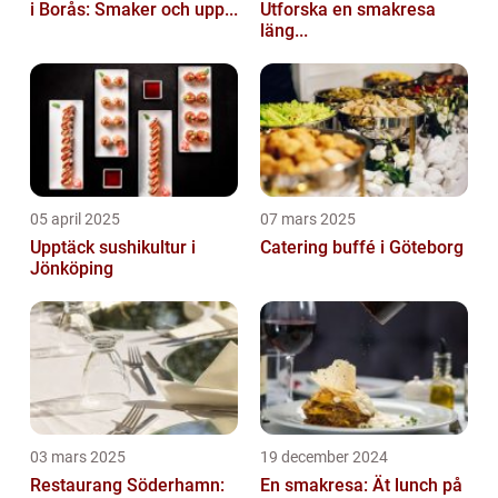
i Borås: Smaker och upp...
Utforska en smakresa
läng...
05 april 2025
07 mars 2025
Upptäck sushikultur i
Catering buffé i Göteborg
Jönköping
03 mars 2025
19 december 2024
Restaurang Söderhamn:
En smakresa: Ät lunch på