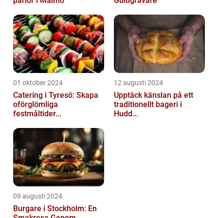
pärlor i Malmö
Guldgrävare
01 oktober 2024
12 augusti 2024
Catering i Tyresö: Skapa
Upptäck känslan på ett
oförglömliga
traditionellt bageri i
festmåltider...
Hudd...
09 augusti 2024
Burgare i Stockholm: En
Smakresa Genom