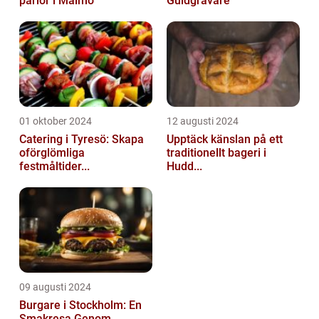
pärlor i Malmö
Guldgrävare
01 oktober 2024
12 augusti 2024
Catering i Tyresö: Skapa
Upptäck känslan på ett
oförglömliga
traditionellt bageri i
festmåltider...
Hudd...
09 augusti 2024
Burgare i Stockholm: En
Smakresa Genom